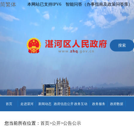
简繁体
本网站已支持IPV6
智能问答（办事指南及政策问答库）
首页
走进湛河
新闻动态
政府信息公开
政务互动
政务服务
政府数据
您当前所在位置：
首页
>
公开
>
公告公示