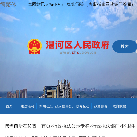
简繁体
本网站已支持IPV6
智能问答（办事指南及政策问答库）
首页
走进湛河
新闻动态
政府信息公开
政务互动
政务服务
政府数据
您当前所在位置：
首页
>
行政执法公示专栏
>
行政执法部门
>
区卫生