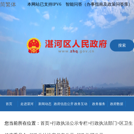
简繁体
本网站已支持IPV6
智能问答（办事指南及政策问答库）
首页
走进湛河
新闻动态
政府信息公开
政务互动
政务服务
政府数据
您当前所在位置：
首页
>
行政执法公示专栏
>
行政执法部门
>
区卫生