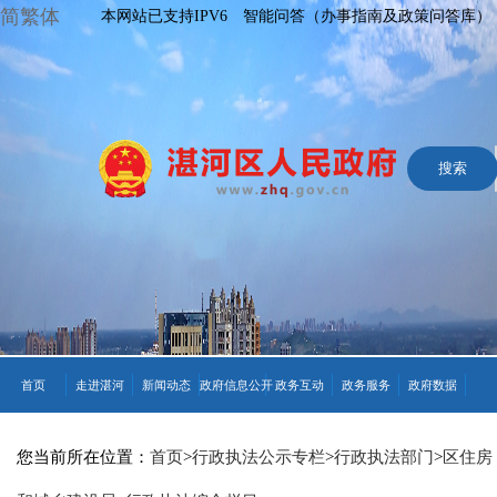
简繁体
本网站已支持IPV6
智能问答（办事指南及政策问答库）
首页
走进湛河
新闻动态
政府信息公开
政务互动
政务服务
政府数据
您当前所在位置：
首页
>
行政执法公示专栏
>
行政执法部门
>
区住房