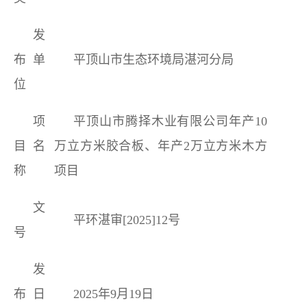
发
布单
平顶山市生态环境局湛河分局
位
项
平顶山市腾择木业有限公司年产
10
目名
万立方米胶合板、年产
2
万立方米木方
称
项目
文
平环湛审[2025]
12
号
号
发
布日
2025年
9
月
19
日