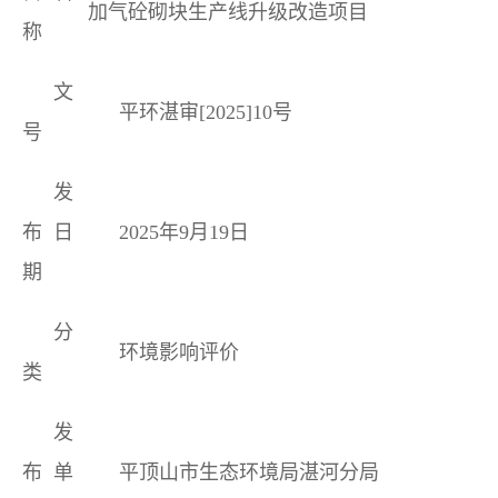
加气砼砌块生产线升级改造项目
称
文
平环湛审[2025]
10
号
号
发
布日
2025年
9
月
19
日
期
分
环境影响评价
类
发
布单
平顶山市生态环境局湛河分局