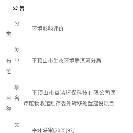
公
告
分
环境影响评价
类
发
布单
平顶山市生态环境局湛河分局
位
项
平顶山市益洁环保科技有限公司医
目名
疗废物收运贮存委外转移处置建设项目
称
文
平环湛审[2025]
9
号