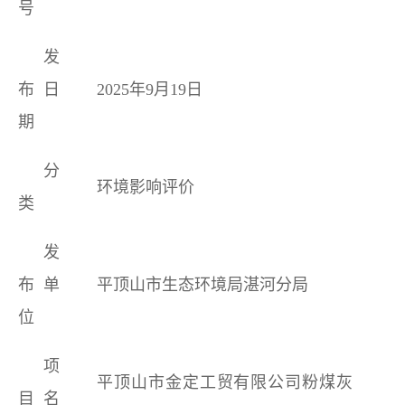
号
发
布日
2025年
9
月
19
日
期
分
环境影响评价
类
发
布单
平顶山市生态环境局湛河分局
位
项
平顶山市金定工贸有限公司粉煤灰
目名