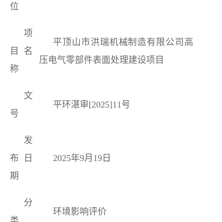
位
项
平顶山市洪瑞机械制造有限公司高
目名
压电气零部件表面处理建设项目
称
文
平环湛审[2025]
11
号
号
发
布日
2025年
9
月
19
日
期
分
环境影响评价
类