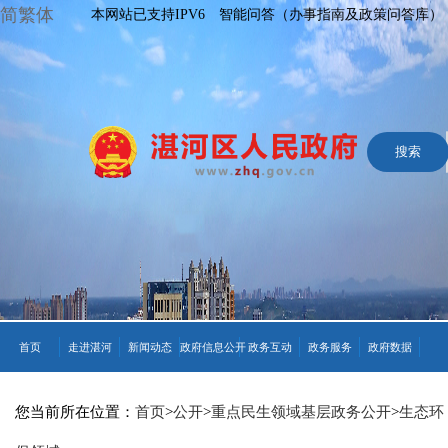
简繁体
本网站已支持IPV6
智能问答（办事指南及政策问答库）
首页
走进湛河
新闻动态
政府信息公开
政务互动
政务服务
政府数据
您当前所在位置：
首页
>
公开
>
重点民生领域基层政务公开
>
生态环