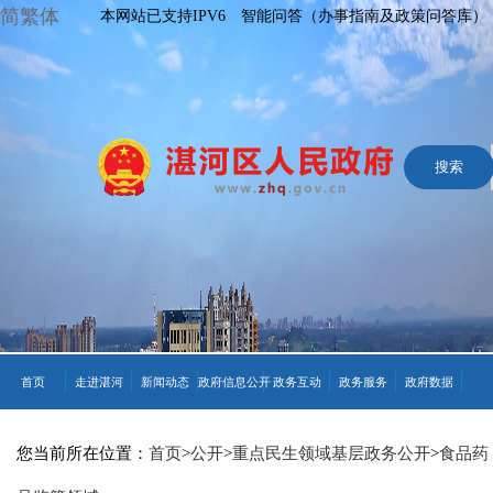
简繁体
本网站已支持IPV6
智能问答（办事指南及政策问答库）
首页
走进湛河
新闻动态
政府信息公开
政务互动
政务服务
政府数据
您当前所在位置：
首页
>
公开
>
重点民生领域基层政务公开
>
食品药