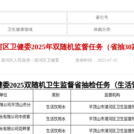
索引号
卫生健康领域
体裁分类
河区卫健委2025年双随机监督任务（省抽30
湛河区人民政府->湛河区卫健委
发布时间： 2025-07-15
委2025双随机卫生监督省抽检任务（生活
单位
类别
监督机构
限公司平顶山市分
生活饮用水
平顶山市湛河区卫生监督
水有限公司中房紫
生活饮用水
平顶山市湛河区卫生监督
水有限公司花畔里
生活饮用水
平顶山市湛河区卫生监督