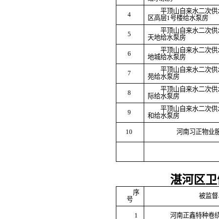
平顶山自来水二次供
4
区高层1号楼给水泵房
平顶山自来水二次供
5
天地给水泵房
平顶山自来水二次供
6
地城给水泵房
平顶山自来水二次供
7
苑给水泵房
平顶山自来水二次供
8
际给水泵房
平顶山自来水二次供
9
和给水泵房
10
河南习正物业
湛河区卫
序
被监督
号
1
河南正鑫特种卷