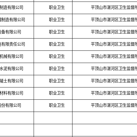
制造有限公司
职业卫生
平顶山市湛河区卫生监督
械制造有限公司
职业卫生
平顶山市湛河区卫生监督
设备有限公司
职业卫生
平顶山市湛河区卫生监督
电有限责任公司
职业卫生
平顶山市湛河区卫生监督
机械有限公司
职业卫生
平顶山市湛河区卫生监督
水泥有限公司
职业卫生
平顶山市湛河区卫生监督
凝土有限公司
职业卫生
平顶山市湛河区卫生监督
材料有限公司
职业卫生
平顶山市湛河区卫生监督
股份有限公司
职业卫生
平顶山市湛河区卫生监督