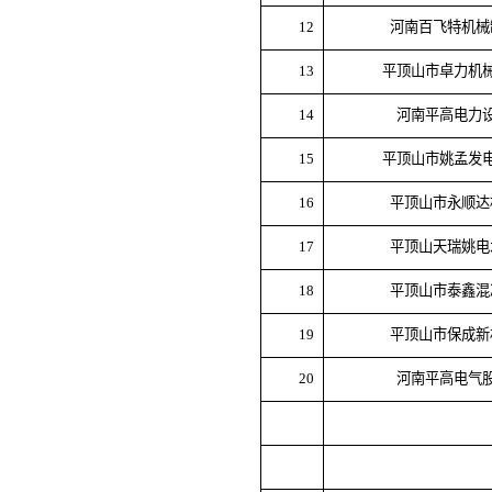
12
河南百飞特机械
13
平顶山市卓力机
14
河南平高电力
15
平顶山市姚孟发
16
平顶山市永顺达
17
平顶山天瑞姚电
18
平顶山市泰鑫混
19
平顶山市保成新
20
河南平高电气