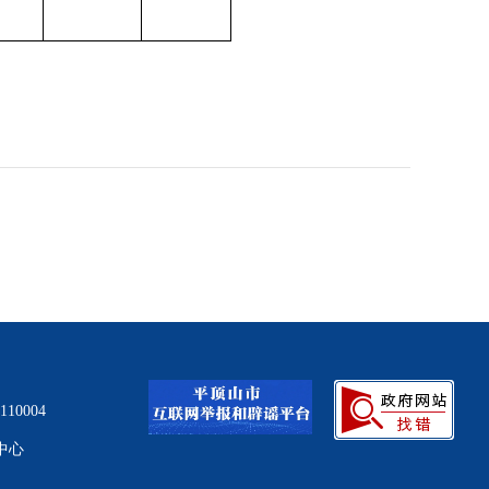
0004
中心