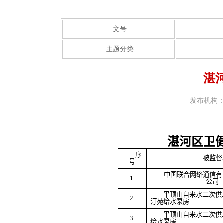
文号
主题分类
湛
发布机构：
湛河区卫健
序
被监督
号
中国联合网络通信有
1
公司
平顶山自来水二次供
2
汀苑给水泵房
平顶山自来水二次供
3
给水泵房