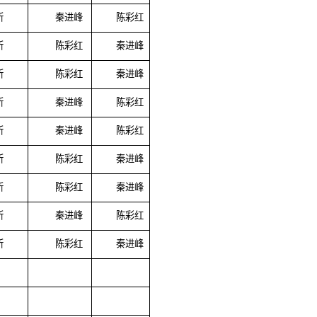
所
秦进峰
陈彩红
所
陈彩红
秦进峰
所
陈彩红
秦进峰
所
秦进峰
陈彩红
所
秦进峰
陈彩红
所
陈彩红
秦进峰
所
陈彩红
秦进峰
所
秦进峰
陈彩红
所
陈彩红
秦进峰