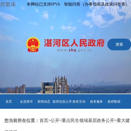
简繁体
本网站已支持IPV6
智能问答（办事指南及政策问答库）
首页
走进湛河
新闻动态
政府信息公开
政务互动
政务服务
政府数据
您当前所在位置：
首页
>
公开
>
重点民生领域基层政务公开
>
重大建