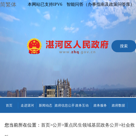
简繁体
本网站已支持IPV6
智能问答（办事指南及政策问答库）
首页
走进湛河
新闻动态
政府信息公开
政务互动
政务服务
政府数据
您当前所在位置：
首页
>
公开
>
重点民生领域基层政务公开
>
社会救