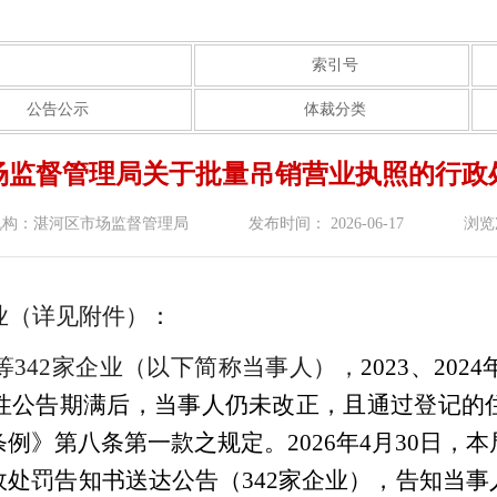
索引号
公告公示
体裁分类
场监督管理局关于批量吊销营业执照的行政
机构：湛河区市场监督管理局
发布时间： 2026-06-17
浏览
业
（
详见附件
）
：
等
342
家企业（以
下简
称当事人）
，
202
3
、
202
4
性公告期满后，当事人仍
未改正，且通过登记的
条例》第八条第一款之规定。
202
6
年
4
月
30
日
，
本
政处罚告知书送达公告
（
342家企业），
告知当事