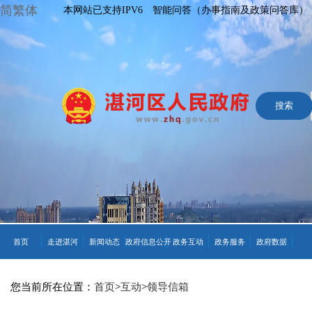
简繁体
本网站已支持IPV6
智能问答（办事指南及政策问答库）
首页
走进湛河
新闻动态
政府信息公开
政务互动
政务服务
政府数据
您当前所在位置：
首页
>
互动
>
领导信箱