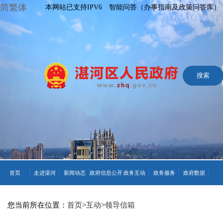
简繁体
本网站已支持IPV6
智能问答（办事指南及政策问答库）
首页
走进湛河
新闻动态
政府信息公开
政务互动
政务服务
政府数据
您当前所在位置：
首页
>
互动
>
领导信箱