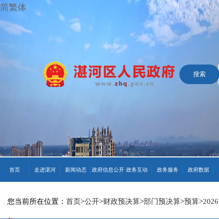
简繁体
首页
走进湛河
新闻动态
政府信息公开
政务互动
政务服务
政府数据
您当前所在位置：
首页
>
公开
>
财政预决算
>
部门预决算
>
预算
>
2026